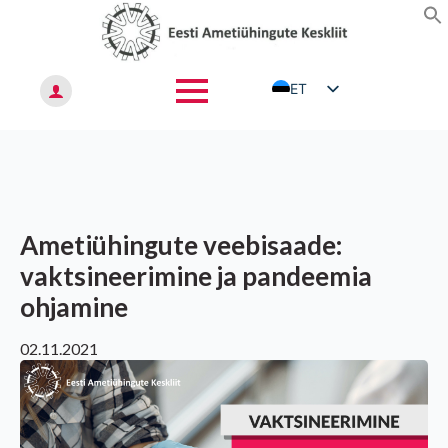
ET
EN
RU
Ametiühingute veebisaade:
vaktsineerimine ja pandeemia
ohjamine
02.11.2021