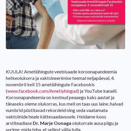
KUULA! Ametiühingute veebisaade koroonapandeemia
hetkeolukorra ja vaktsineerimise teemal neljapäeval, 4.
novembril kell 15 ametiühingute Facebookis
(
www.facebook.com/Ametiyhingud
) ja YouTube kanalil.
Koroonapandeemia on kestnud peaaegu kaks aastat ja
tänaseks oleme olukorras, kus meil on taas uus laine, halvad
numbrid püstitavad rekordeid ning seda vaatamata
vaktsiinide heale kättesaadavusele. Heidame koos
arstiteadlase
Dr. Marje Oonaga
olukorrale ausa pilgu ja
uurime, mida teha, et sellest välja tulla.