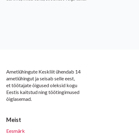
Ametiühingute Keskliit ühendab 14
ametiühingut ja seisab selle eest,
et töötajate õigused oleksid kogu
Eestis kaitstud ning töötingimused
õiglasemad.
Meist
Eesmärk