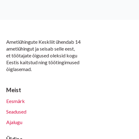
Ametiühingute Keskliit ühendab 14
ametiühingut ja seisab selle eest,
et töötajate õigused oleksid kogu
Eestis kaitstud ning töötingimused
õiglasemad.
Meist
Eesmärk
Seadused
Ajalugu