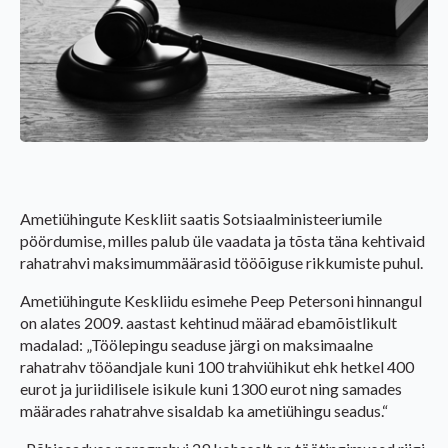
Ametiühingute Keskliit saatis Sotsiaalministeeriumile
pöördumise, milles palub üle vaadata ja tõsta täna kehtivaid
rahatrahvi maksimummäärasid tööõiguse rikkumiste puhul.
Ametiühingute Keskliidu esimehe Peep Petersoni hinnangul
on alates 2009. aastast kehtinud määrad ebamõistlikult
madalad: „Töölepingu seaduse järgi on maksimaalne
rahatrahv tööandjale kuni 100 trahviühikut ehk hetkel 400
eurot ja juriidilisele isikule kuni 1300 eurot ning samades
määrades rahatrahve sisaldab ka ametiühingu seadus.“