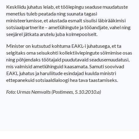
Keskliidu juhatus leiab, et töölepingu seaduse muudatuste
menetlus tuleb peatada ning suunata tagasi
ministeeriumisse, et alustada esmalt sisulisi läbirääkimisi
sotsiaalpartnerite – ametiühingute ja tööandjate, vahel ning
seejärel jätkata arutelu juba kolmepoolselt.
Minister on kutsutud kohtuma EAKL-i juhatusega, et ta
selgitaks oma seisukohti kollektiivlepingute sõlmimise osas
ning põhjendaks töötajaid puudutavaid seadusemuudatusi,
mis valmisid ametiühinguid kaasamata. Samuti soovivad
EAKL juhatus ja haruliitude esindajad kuulda ministri
ettepanekuid sotsiaaldialoogi hea tava taastamiseks.
Foto: Urmas Nemvalts (Postimees, 5.10.2010.a)