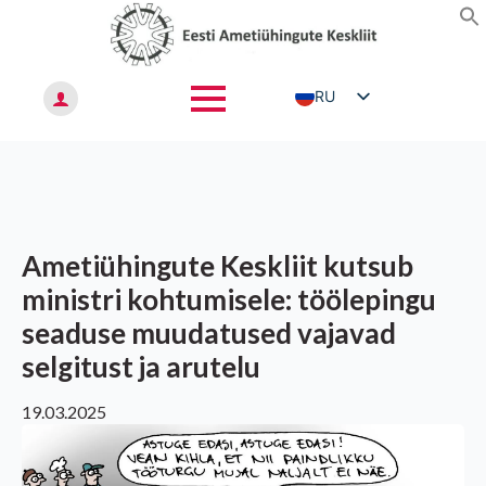
RU
ET
EN
Ametiühingute Keskliit kutsub
ministri kohtumisele: töölepingu
seaduse muudatused vajavad
selgitust ja arutelu
19.03.2025