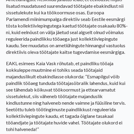
lisatud muudatused suurendavad töötajate ebakindlust nii
sissetulekute kui ka töökoormuse osas. Euroopa
Parlamendi miinimumpalga direktiiv seab Eestile eesmärgi
tõsta kollektiivlepingutega kaetud töötajate osakaalu 80%-
ni, kuid eelnõust on välja jäetud seal algselt olnud võimalus
reguleerida paindlikku tööaega just kollektiivlepingute
kaudu. See muudatus on ametiühingute hinnangul vastuolus
direktiivis oleva töötajate kaitse tugevdamise eesmärgiga.
EAKL esimees Kaia Vask rõhutab, et paindliku tööaja
kokkuleppe muutmine ei tohiks seada töötajaid
majanduslikult ebakindlasse olukorda: “Esmapilgul võib
paindlik tööaeg tunduda töötajasõbralik lahendus, kuid kui
see tähendab kõikuvat töökoormust ja ettearvamatut
sissetulekut, siis väheneb töötajate majanduslik
kindlustunne ning halveneb nende vaimne ja füüsiline tervis.
Seetõttu tuleb töötingimuste paindlikkust reguleerida
kollektiivlepingute kaudu, et tagada õiglane tasakaal
tööandjate ja töötajate huvide vahel. Töötajate olukord ei
tohi halveneda!”