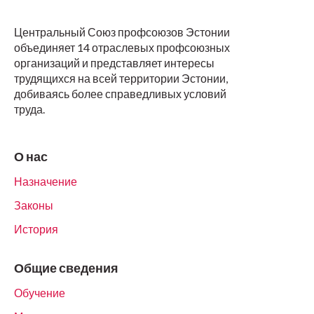
Центральный Союз профсоюзов Эстонии
объединяет 14 отраслевых профсоюзных
организаций и представляет интересы
трудящихся на всей территории Эстонии,
добиваясь более справедливых условий
труда.
О нас
Назначение
Законы
История
Общие сведения
Обучение