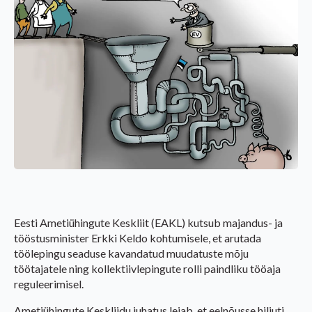
Eesti Ametiühingute Keskliit (EAKL) kutsub majandus- ja
tööstusminister Erkki Keldo kohtumisele, et arutada
töölepingu seaduse kavandatud muudatuste mõju
töötajatele ning kollektiivlepingute rolli paindliku tööaja
reguleerimisel.
Ametiühingute Keskliidu juhatus leiab, et eelnõusse hiljuti