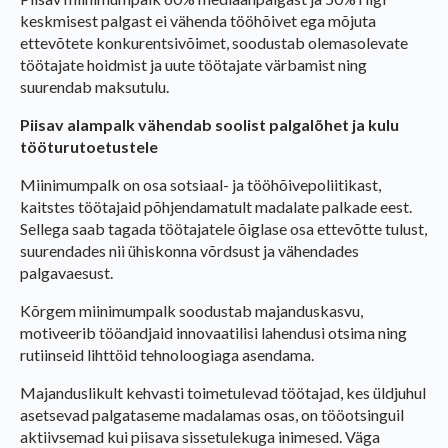
keskmisest palgast ei vähenda tööhõivet ega mõjuta
ettevõtete konkurentsivõimet, soodustab olemasolevate
töötajate hoidmist ja uute töötajate värbamist ning
suurendab maksutulu.
Piisav alampalk vähendab soolist palgalõhet ja kulu
tööturutoetustele
Miinimumpalk on osa sotsiaal- ja tööhõivepoliitikast,
kaitstes töötajaid põhjendamatult madalate palkade eest.
Sellega saab tagada töötajatele õiglase osa ettevõtte tulust,
suurendades nii ühiskonna võrdsust ja vähendades
palgavaesust.
Kõrgem miinimumpalk soodustab majanduskasvu,
motiveerib tööandjaid innovaatilisi lahendusi otsima ning
rutiinseid lihttöid tehnoloogiaga asendama.
Majanduslikult kehvasti toimetulevad töötajad, kes üldjuhul
asetsevad palgataseme madalamas osas, on tööotsinguil
aktiivsemad kui piisava sissetulekuga inimesed. Väga