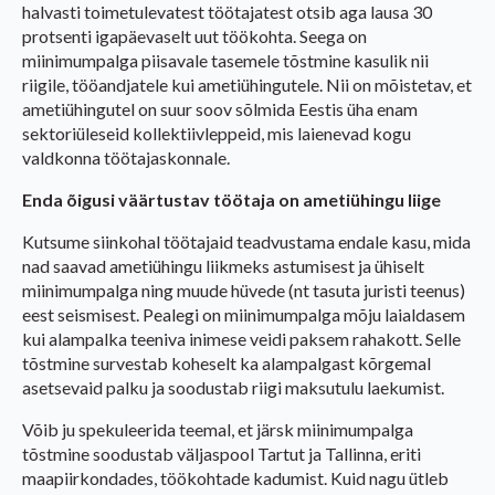
halvasti toimetulevatest töötajatest otsib aga lausa 30
protsenti igapäevaselt uut töökohta. Seega on
miinimumpalga piisavale tasemele tõstmine kasulik nii
riigile, tööandjatele kui ametiühingutele. Nii on mõistetav, et
ametiühingutel on suur soov sõlmida Eestis üha enam
sektoriüleseid kollektiivleppeid, mis laienevad kogu
valdkonna töötajaskonnale.
Enda õigusi väärtustav töötaja on ametiühingu liige
Kutsume siinkohal töötajaid teadvustama endale kasu, mida
nad saavad ametiühingu liikmeks astumisest ja ühiselt
miinimumpalga ning muude hüvede (nt tasuta juristi teenus)
eest seismisest. Pealegi on miinimumpalga mõju laialdasem
kui alampalka teeniva inimese veidi paksem rahakott. Selle
tõstmine survestab koheselt ka alampalgast kõrgemal
asetsevaid palku ja soodustab riigi maksutulu laekumist.
Võib ju spekuleerida teemal, et järsk miinimumpalga
tõstmine soodustab väljaspool Tartut ja Tallinna, eriti
maapiirkondades, töökohtade kadumist. Kuid nagu ütleb