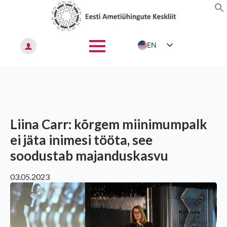
EN
ET
RU
Liina Carr: kõrgem miinimumpalk
ei jäta inimesi tööta, see
soodustab majanduskasvu
03.05.2023