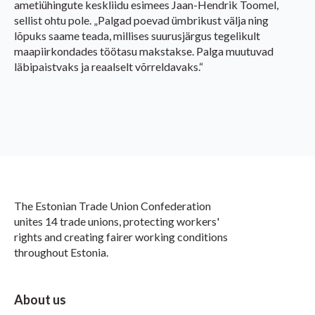
ametiühingute keskliidu esimees Jaan-Hendrik Toomel,
sellist ohtu pole. „Palgad poevad ümbrikust välja ning
lõpuks saame teada, millises suurusjärgus tegelikult
maapiirkondades töötasu makstakse. Palga muutuvad
läbipaistvaks ja reaalselt võrreldavaks.“
The Estonian Trade Union Confederation
unites 14 trade unions, protecting workers'
rights and creating fairer working conditions
throughout Estonia.
About us