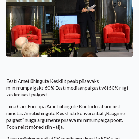
Eesti Ametiühingute Keskliit peab piisavaks
miinimumpalgaks 60% Eesti mediaanpalgast või 50% riigi
keskmisest palgast.
Liina Carr Euroopa Ametiühingute Konföderatsioonist
nimetas Ametiühingute Keskliidu konverentsil „Räägime
palgast“ hulga argumente piisava miinimumpalga poolt.
Toon neist mõned siin välja.
Piisav miinimumpalk 60% mediaanpalgast ja 50% riigi