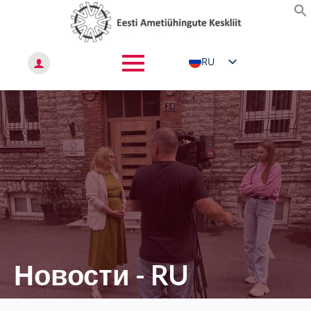
RU
ET
EN
Новости - RU